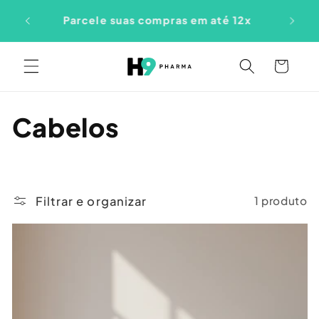
Pular
ite –
para o
Parcele suas compras em até 12x
conteúdo
Carrinho
C
Cabelos
o
l
Filtrar e organizar
1 produto
e
ç
ã
o