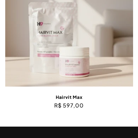
:
Hairvit Max
Preço
R$ 597,00
normal